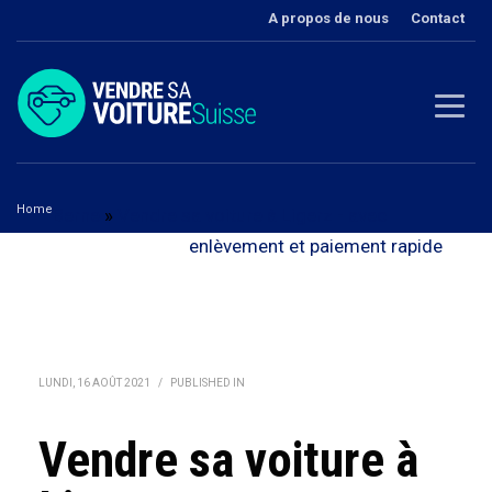
A propos de nous
Contact
Home
Berne
»
Vendre sa voiture à Ligerz - avec
Vendre sa voiture à Ligerz
enlèvement et paiement rapide
LUNDI, 16 AOÛT 2021
/
PUBLISHED IN
Vendre sa voiture à