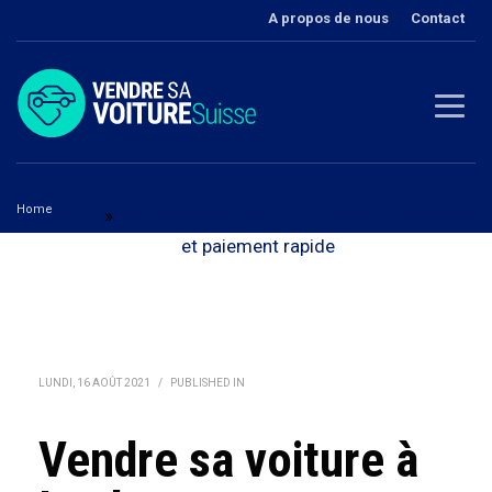
A propos de nous
Contact
Home
Berne
»
Vendre sa voiture à Lenk - avec enlèvement
Vendre sa voiture à Lenk
et paiement rapide
LUNDI, 16 AOÛT 2021
/
PUBLISHED IN
Vendre sa voiture à