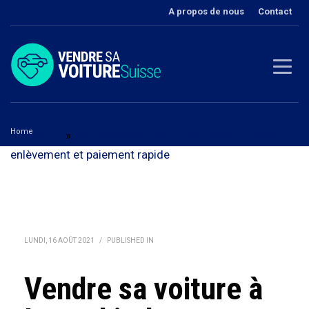
A propos de nous
Contact
Home
Berne
»
Vendre sa voiture à Innertkirchen - avec
enlèvement et paiement rapide
Vendre sa voiture à Innertkirchen
LUNDI, 16 AOÛT 2021
/
PUBLISHED IN
Vendre sa voiture à