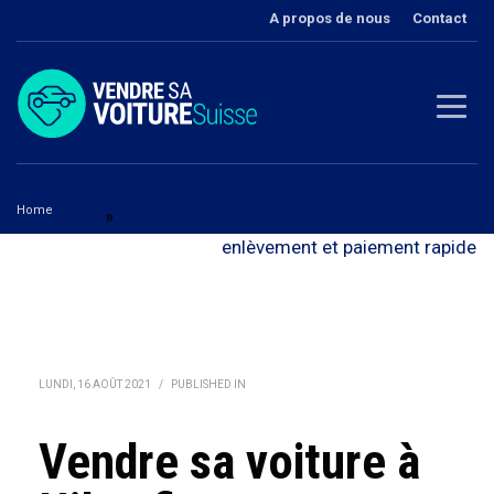
A propos de nous
Contact
Home
Berne
»
Vendre sa voiture à Hilterfingen - avec
Vendre sa voiture à Hilterfingen
enlèvement et paiement rapide
LUNDI, 16 AOÛT 2021
/
PUBLISHED IN
Vendre sa voiture à