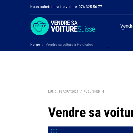
Nous achetons votre voiture. 076 325 56 77
Vendre
Home
Vendre sa voiture à Helgisried
Berne
»
Vendre sa
LUNDI, 16 AOÛT 2021
/
PUBLISHED IN
Vendre sa voitu