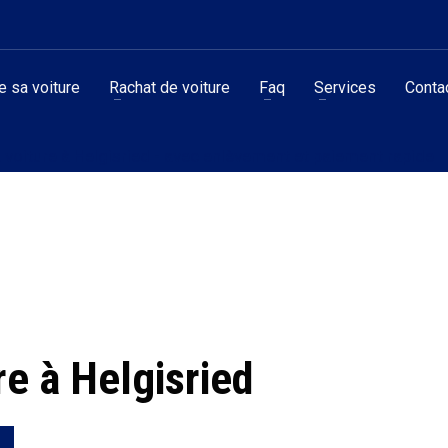
 sa voiture
Rachat de voiture
Faq
Services
Conta
 voiture à Helgisried - avec enlèvement et paiement rapide
re à Helgisried