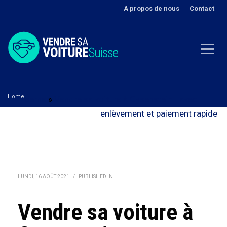
A propos de nous
Contact
Home
Berne
»
Vendre sa voiture à Gysenstein - avec
Vendre sa voiture à Gysenstein
enlèvement et paiement rapide
LUNDI, 16 AOÛT 2021
/
PUBLISHED IN
Vendre sa voiture à