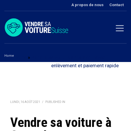
A propos de nous
Contact
Home
Berne
»
Vendre sa voiture à Gstaad - avec
Vendre sa voiture à Gstaad
enlèvement et paiement rapide
LUNDI, 16 AOÛT 2021
/
PUBLISHED IN
Vendre sa voiture à