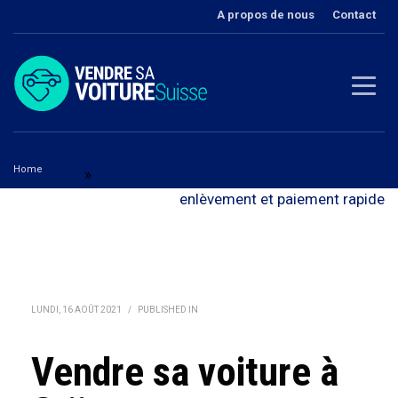
A propos de nous
Contact
Home
Berne
»
Vendre sa voiture à Grünenmatt - avec
Vendre sa voiture à Grünenmatt
enlèvement et paiement rapide
LUNDI, 16 AOÛT 2021
/
PUBLISHED IN
Vendre sa voiture à