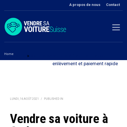
A propos de nous
Contact
Home
Berne
»
Vendre sa voiture à Gadmen - avec
Vendre sa voiture à Gadmen
enlèvement et paiement rapide
LUNDI, 16 AOÛT 2021
/
PUBLISHED IN
Vendre sa voiture à