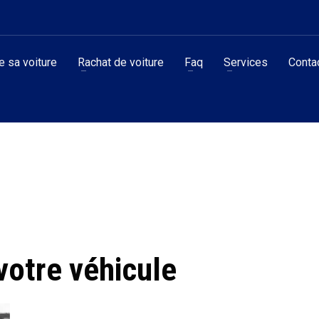
 sa voiture
Rachat de voiture
Faq
Services
Conta
votre véhicule